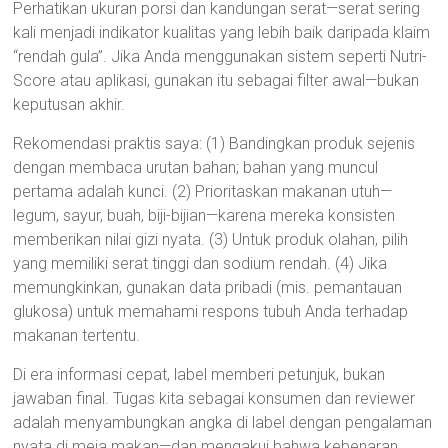
Perhatikan ukuran porsi dan kandungan serat—serat sering
kali menjadi indikator kualitas yang lebih baik daripada klaim
“rendah gula”. Jika Anda menggunakan sistem seperti Nutri-
Score atau aplikasi, gunakan itu sebagai filter awal—bukan
keputusan akhir.
Rekomendasi praktis saya: (1) Bandingkan produk sejenis
dengan membaca urutan bahan; bahan yang muncul
pertama adalah kunci. (2) Prioritaskan makanan utuh—
legum, sayur, buah, biji-bijian—karena mereka konsisten
memberikan nilai gizi nyata. (3) Untuk produk olahan, pilih
yang memiliki serat tinggi dan sodium rendah. (4) Jika
memungkinkan, gunakan data pribadi (mis. pemantauan
glukosa) untuk memahami respons tubuh Anda terhadap
makanan tertentu.
Di era informasi cepat, label memberi petunjuk, bukan
jawaban final. Tugas kita sebagai konsumen dan reviewer
adalah menyambungkan angka di label dengan pengalaman
nyata di meja makan—dan mengakui bahwa kebenaran