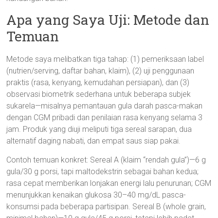
Apa yang Saya Uji: Metode dan
Temuan
Metode saya melibatkan tiga tahap: (1) pemeriksaan label
(nutrien/serving, daftar bahan, klaim), (2) uji penggunaan
praktis (rasa, kenyang, kemudahan persiapan), dan (3)
observasi biometrik sederhana untuk beberapa subjek
sukarela—misalnya pemantauan gula darah pasca-makan
dengan CGM pribadi dan penilaian rasa kenyang selama 3
jam. Produk yang diuji meliputi tiga sereal sarapan, dua
alternatif daging nabati, dan empat saus siap pakai.
Contoh temuan konkret: Sereal A (klaim “rendah gula”)—6 g
gula/30 g porsi, tapi maltodekstrin sebagai bahan kedua;
rasa cepat memberikan lonjakan energi lalu penurunan; CGM
menunjukkan kenaikan glukosa 30–40 mg/dL pasca-
konsumsi pada beberapa partisipan. Sereal B (whole grain,