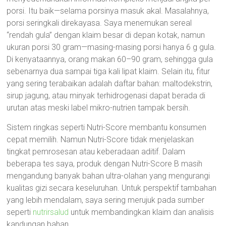
porsi. Itu baik—selama porsinya masuk akal. Masalahnya,
porsi seringkali direkayasa. Saya menemukan sereal
“rendah gula” dengan klaim besar di depan kotak, namun
ukuran porsi 30 gram—masing-masing porsi hanya 6 g gula.
Di kenyataannya, orang makan 60–90 gram, sehingga gula
sebenarnya dua sampai tiga kali lipat klaim. Selain itu, fitur
yang sering terabaikan adalah daftar bahan: maltodekstrin,
sirup jagung, atau minyak terhidrogenasi dapat berada di
urutan atas meski label mikro-nutrien tampak bersih.
Sistem ringkas seperti Nutri-Score membantu konsumen
cepat memilih. Namun Nutri-Score tidak menjelaskan
tingkat pemrosesan atau keberadaan aditif. Dalam
beberapa tes saya, produk dengan Nutri-Score B masih
mengandung banyak bahan ultra-olahan yang mengurangi
kualitas gizi secara keseluruhan. Untuk perspektif tambahan
yang lebih mendalam, saya sering merujuk pada sumber
seperti
nutrirsalud
untuk membandingkan klaim dan analisis
kandungan bahan.