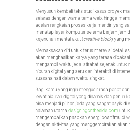
Menyusun kembali teks studi kasus proyek masa 
selaras dengan warna tema web, hingga memast
adalah rangkaian proses kerja mandiri yang s
menatap layar komputer selama berjam-jam d
kejenuhan mental akut (
creative block
) yang m
Memaksakan diri untuk terus merevisi detail es
akan menghasilkan karya yang terasa dipaksa
mengambil waktu jeda istirahat sejenak untuk 
hiburan digital yang seru dan interaktif di in
suasana hati dalam waktu singkat.
Bagi kamu yang ingin mengusir rasa penat dan 
lewat hiburan digital yang dinamis dan penuh 
bisa menjadi pilihan jeda yang sangat asyik 
halaman utama
designingontheside.com
untuk
mengembalikan pasokan energi positifmu di wak
dengan aktivitas yang menggembirakan akan m