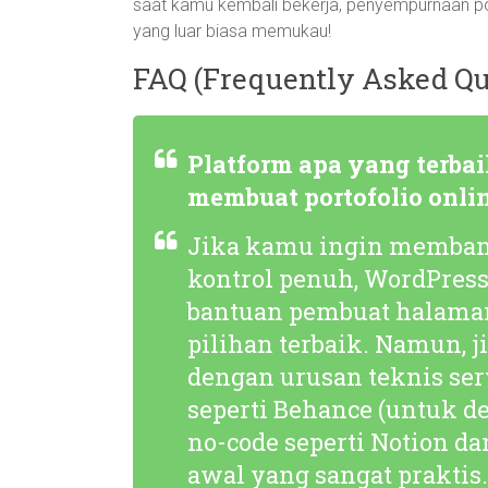
saat kamu kembali bekerja, penyempurnaan port
yang luar biasa memukau!
FAQ (Frequently Asked Qu
Platform apa yang terb
membuat portofolio onli
Jika kamu ingin memban
kontrol penuh, WordPress 
bantuan pembuat halaman
pilihan terbaik. Namun, 
dengan urusan teknis ser
seperti Behance (untuk des
no-code seperti Notion da
awal yang sangat praktis.