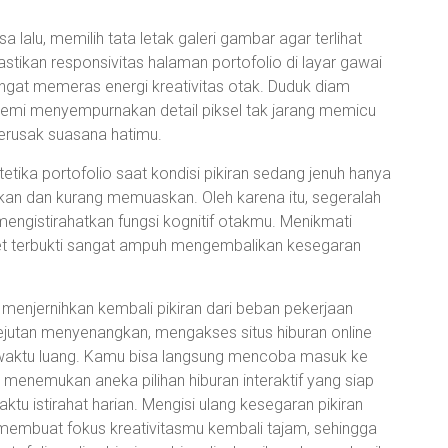
lalu, memilih tata letak galeri gambar agar terlihat
ikan responsivitas halaman portofolio di layar gawai
angat memeras energi kreativitas otak. Duduk diam
emi menyempurnakan detail piksel tak jarang memicu
erusak suasana hatimu.
tetika portofolio saat kondisi pikiran sedang jenuh hanya
kan dan kurang memuaskan. Oleh karena itu, segeralah
mengistirahatkan fungsi kognitif otakmu. Menikmati
ternet terbukti sangat ampuh mengembalikan kesegaran
menjernihkan kembali pikiran dari beban pekerjaan
kejutan menyenangkan, mengakses situs hiburan online
di waktu luang. Kamu bisa langsung mencoba masuk ke
 menemukan aneka pilihan hiburan interaktif yang siap
tu istirahat harian. Mengisi ulang kesegaran pikiran
embuat fokus kreativitasmu kembali tajam, sehingga