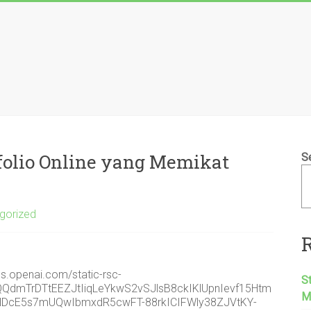
folio Online yang Memikat
S
gorized
S
M