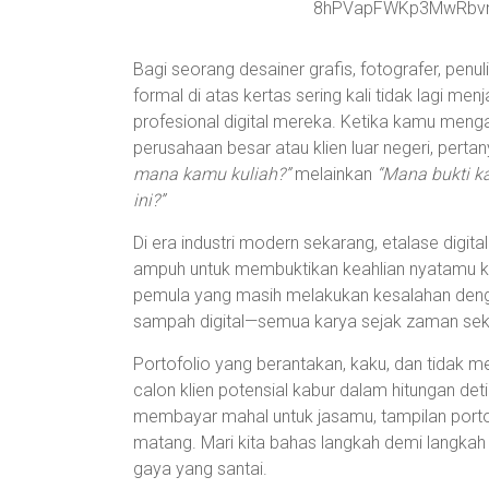
Bagi seorang desainer grafis, fotografer, penu
formal di atas kertas sering kali tidak lagi men
profesional digital mereka. Ketika kamu men
perusahaan besar atau klien luar negeri, per
mana kamu kuliah?”
melainkan
“Mana bukti k
ini?”
Di era industri modern sekarang, etalase digi
ampuh untuk membuktikan keahlian nyatamu kep
pemula yang masih melakukan kesalahan deng
sampah digital—semua karya sejak zaman sekol
Portofolio yang berantakan, kaku, dan tidak m
calon klien potensial kabur dalam hitungan detik
membayar mahal untuk jasamu, tampilan porto
matang. Mari kita bahas langkah demi langka
gaya yang santai.