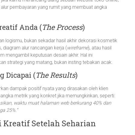
i alur pembayaran yang rumit yang membuat angka
eatif Anda (
The Process
)
n logismu, bukan sekadar hasil akhir dekorasi kosmetik
s, diagram alur rancangan kerja (
wireframe
), atau hasil
m mengambil keputusan desain akhir. Hal ini
n strategi yang matang, bukan insting tebakan acak.
g Dicapai (
The Results
)
n dampak positif nyata yang dirasakan oleh klien
ngka metrik yang konkret jika memungkinkan, seperti:
asikan, waktu muat halaman web berkurang 40% dan
ga 25%.”
Kreatif Setelah Seharian