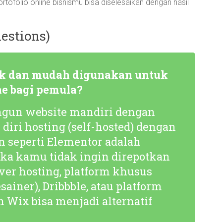
ofolio online bisnismu bisa diselesaikan dengan hasil
estions)
aik dan mudah digunakan untuk
ne bagi pemula?
gun website mandiri dengan
diri hosting (
self-hosted
) dengan
 seperti Elementor adalah
jika kamu tidak ingin direpotkan
ver hosting, platform khusus
ainer), Dribbble, atau platform
n Wix bisa menjadi alternatif