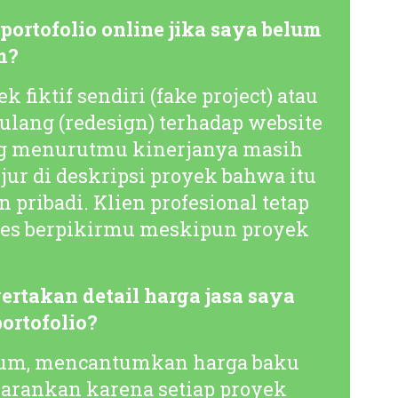
ortofolio online jika saya belum
m?
fiktif sendiri (
fake project
) atau
ulang (
redesign
) terhadap website
ang menurutmu kinerjanya masih
jur di deskripsi proyek bahwa itu
pribadi. Klien profesional tetap
ses berpikirmu meskipun proyek
rtakan detail harga jasa saya
ortofolio?
mium, mencantumkan harga baku
sarankan karena setiap proyek