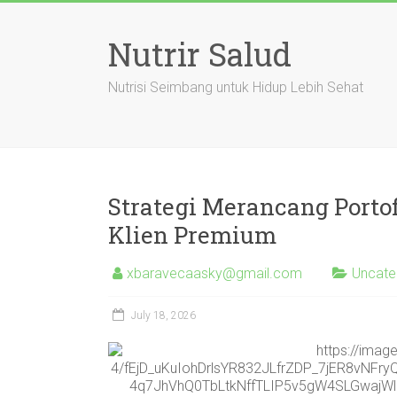
Skip
to
Nutrir Salud
content
Nutrisi Seimbang untuk Hidup Lebih Sehat
Strategi Merancang Porto
Klien Premium
xbaravecaasky@gmail.com
Uncate
July 18, 2026