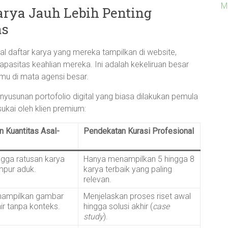
M
rya Jauh Lebih Penting
as
 daftar karya yang mereka tampilkan di website,
apasitas keahlian mereka. Ini adalah kekeliruan besar
lmu di mata agensi besar.
yusunan portofolio digital yang biasa dilakukan pemula
ukai oleh klien premium:
 Kuantitas Asal-
Pendekatan Kurasi Profesional
ngga ratusan karya
Hanya menampilkan 5 hingga 8
mpur aduk.
karya terbaik yang paling
relevan.
ampilkan gambar
Menjelaskan proses riset awal
ir tanpa konteks.
hingga solusi akhir (
case
study
).