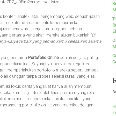
S
M
lis konten, arsitek, atau pengembang web, sebuah ijazah
T
jadi indikator utama penentu keberhasilan karir
R
gajukan penawaran kerja sama kepada sebuah
E
tanyaan pertama yang akan mereka ajukan bukanlah
“Di
O
arya-karya terbaik yang pernah kamu selesaikan selama
M
Ce
tal yang bernama
Portofolio Online
adalah senjata paling
G
ada dunia luar. Sayangnya, banyak pekerja kreatif
an memperlakukan portofolio mereka seperti tempat
ah diunggah tanpa proses seleksi kurasi yang jelas.
emiliki fokus cerita yang kuat hanya akan membuat
N
. Jika kamu ingin dilirik oleh klien premium yang rela
foliomu harus mencerminkan profesionalitas yang
h merancang portofolio online yang memikat dengan
M
K