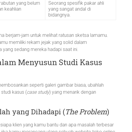
rabutan yang belum
Seorang spesifik pakar ahli
 keahlian
yang sangat andal di
.
bidangnya.
ama berjam-jam untuk melihat ratusan sketsa lamamu.
mu memiliki rekam jejak yang solid dalam
 yang sedang mereka hadapi saat ini.
dalam Menyusun Studi Kasus
 membosankan seperti galeri gambar biasa, ubahlah
studi kasus (
case study
) yang menarik dengan
lah yang Dihadapi (
The Problem
)
 siapa klien yang kamu bantu dan apa masalah terbesar
, jika kamu merancang ulang sebuah website toko online,