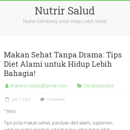
Skip
Nutrir Salud
to
content
Nutrisi Seimbang untuk Hidup Lebih Sehat
Makan Sehat Tanpa Drama: Tips
Diet Alami untuk Hidup Lebih
Bahagia!
xbaravecaasky@gmail.com
Uncategorized
July 1, 2025
0 Comment
“`html
Tips pola makan sehat, panduan diet alami, suplemen,
edukasi nutrisi modern adalah kunci untuk hidup lebih