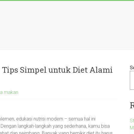
 Tips Simpel untuk Diet Alami
S
ola makan
plemen, edukasi nutrisi modern – semua hal ini
S
! Dengan langkah-langkah yang sederhana, kamu bisa
M
hat dan seimbang. Banyak yang berpikir diet itu harus