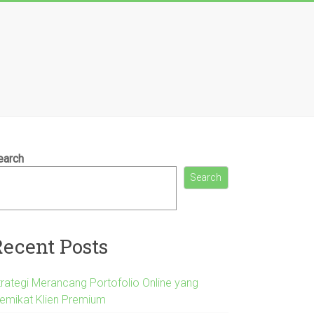
earch
Search
Recent Posts
trategi Merancang Portofolio Online yang
emikat Klien Premium