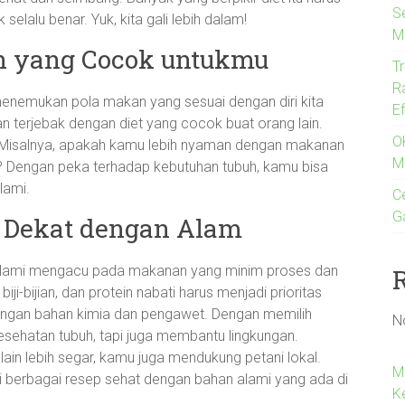
S
 selalu benar. Yuk, kita gali lebih dalam!
M
 yang Cocok untukmu
T
R
menemukan pola makan yang sesuai dengan diri kita
E
gan terjebak dengan diet yang cocok buat orang lain.
O
 Misalnya, apakah kamu lebih nyaman dengan makanan
M
ni? Dengan peka terhadap kebutuhan tubuh, kamu bisa
lami.
Ce
G
g Dekat dengan Alam
et alami mengacu pada makanan yang minim proses dan
biji-bijian, dan protein nabati harus menjadi prioritas
engan bahan kimia dan pengawet. Dengan memilih
N
ehatan tubuh, tapi juga membantu lingkungan.
lain lebih segar, kamu juga mendukung petani lokal.
M
berbagai resep sehat dengan bahan alami yang ada di
K