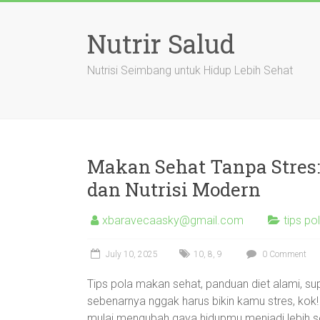
Skip
to
Nutrir Salud
content
Nutrisi Seimbang untuk Hidup Lebih Sehat
Makan Sehat Tanpa Stres:
dan Nutrisi Modern
xbaravecaasky@gmail.com
tips p
July 10, 2025
10
,
8
,
9
0 Comment
Tips pola makan sehat, panduan diet alami, su
sebenarnya nggak harus bikin kamu stres, kok
mulai mengubah gaya hidupmu menjadi lebih se