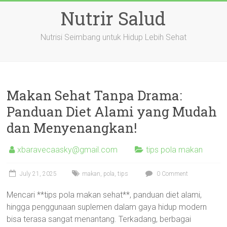
Skip
Nutrir Salud
to
content
Nutrisi Seimbang untuk Hidup Lebih Sehat
Makan Sehat Tanpa Drama:
Panduan Diet Alami yang Mudah
dan Menyenangkan!
xbaravecaasky@gmail.com
tips pola makan
July 21, 2025
makan
,
pola
,
tips
0 Comment
Mencari **tips pola makan sehat**, panduan diet alami,
hingga penggunaan suplemen dalam gaya hidup modern
bisa terasa sangat menantang. Terkadang, berbagai