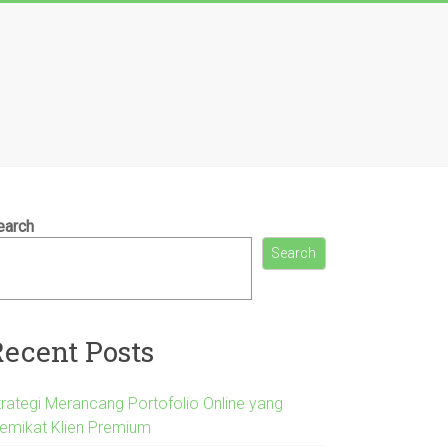
earch
Search
Recent Posts
trategi Merancang Portofolio Online yang
emikat Klien Premium