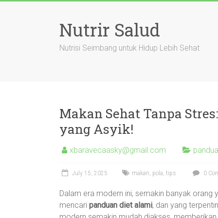
Skip
to
Nutrir Salud
content
Nutrisi Seimbang untuk Hidup Lebih Sehat
Makan Sehat Tanpa Stres:
yang Asyik!
xbaravecaasky@gmail.com
pandua
July 15, 2025
makan
,
pola
,
tips
0 Co
Dalam era modern ini, semakin banyak orang
mencari
panduan diet alami
, dan yang terpent
modern semakin mudah diakses, memberikan ki