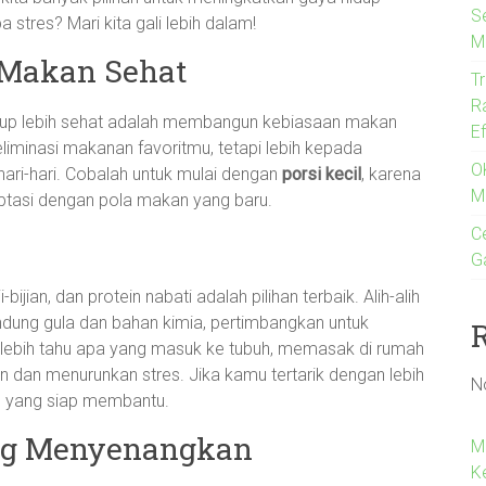
S
 stres? Mari kita gali lebih dalam!
M
Makan Sehat
T
R
dup lebih sehat adalah membangun kebiasaan makan
E
eliminasi makanan favoritmu, tetapi lebih kepada
O
ari-hari. Cobalah untuk mulai dengan
porsi kecil
, karena
M
aptasi dengan pola makan yang baru.
Ce
G
ijian, dan protein nabati adalah pilihan terbaik. Alih-alih
ung gula dan bahan kimia, pertimbangkan untuk
lebih tahu apa yang masuk ke tubuh, memasak di rumah
 dan menurunkan stres. Jika kamu tertarik dengan lebih
N
e yang siap membantu.
ang Menyenangkan
M
K