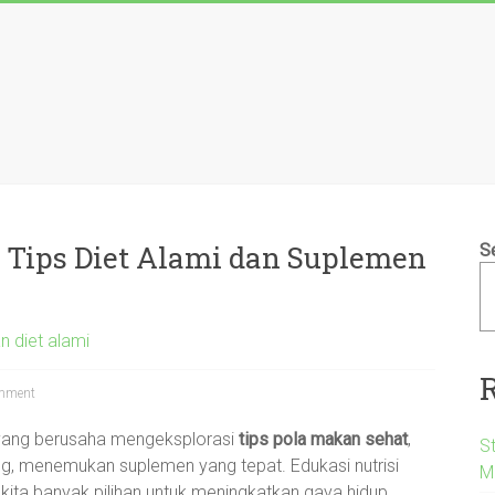
 Tips Diet Alami dan Suplemen
S
n diet alami
mment
 yang berusaha mengeksplorasi
tips pola makan sehat
,
S
ing, menemukan suplemen yang tepat. Edukasi nutrisi
M
ta banyak pilihan untuk meningkatkan gaya hidup