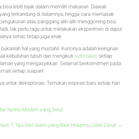
bisa lebih bijak dalam memilih makanan. Diawali
 yang terkandung di dalamnya, hingga cara memasak
k pengukusan atau panggang alih-alih menggoreng bisa
adi, tak perlu ragu untuk melakukan eksperimen di dapur
nya sehat, tetapi juga enak.
ukanlah hal yang mustahil. Kuncinya adalah keinginan
ali kebutuhan tubuh dan mengikuti
nutrirsalud
, setiap
galaman yang mengasyikkan. Selamat berkomitmen pada
kmati setiap suapan!
 untuk dieksplorasi. Temukan inspirasi baru setiap hari
an Nutrisi Modern yang Seru!
et: 7 Tips Diet Alami yang Bikin Hidupmu Lebih Ceria!
→