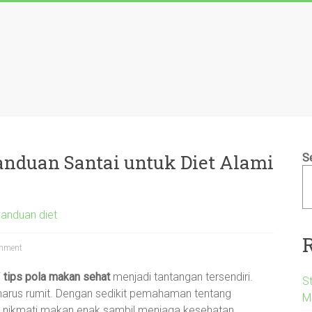
nduan Santai untuk Diet Alami
S
panduan diet
mment
i
tips pola makan sehat
menjadi tantangan tersendiri.
S
harus rumit. Dengan sedikit pemahaman tentang
M
isa nikmati makan enak sambil menjaga kesehatan.