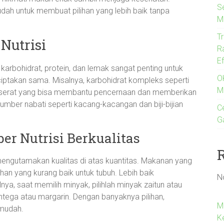
S
udah untuk membuat pilihan yang lebih baik tanpa
M
T
Nutrisi
R
E
arbohidrat, protein, dan lemak sangat penting untuk
O
iciptakan sama. Misalnya, karbohidrat kompleks seperti
M
ung serat yang bisa membantu pencernaan dan memberikan
 sumber nabati seperti kacang-kacangan dan biji-bijian
Ce
G
r Nutrisi Berkualitas
engutamakan kualitas di atas kuantitas. Makanan yang
an yang kurang baik untuk tubuh. Lebih baik
N
a, saat memilih minyak, pilihlah minyak zaitun atau
tega atau margarin. Dengan banyaknya pilihan,
M
 mudah.
K