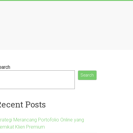
earch
Search
Recent Posts
trategi Merancang Portofolio Online yang
emikat Klien Premium