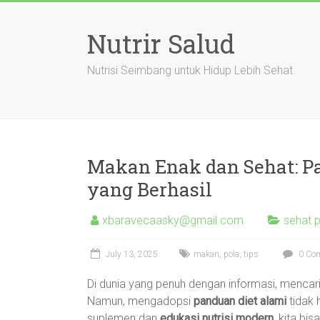
Skip
to
Nutrir Salud
content
Nutrisi Seimbang untuk Hidup Lebih Sehat
Makan Enak dan Sehat: Pa
yang Berhasil
xbaravecaasky@gmail.com
sehat 
July 13, 2025
makan
,
pola
,
tips
0 Co
Di dunia yang penuh dengan informasi, mencar
Namun, mengadopsi
panduan diet alami
tidak 
suplemen dan
edukasi nutrisi modern
, kita b