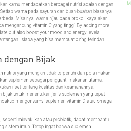
M
kan kamu mendapatkan berbagai nutrisi adalah dengan
Setiap warna pada sayuran dan buah-buahan biasanya
beda. Misalnya, warna hijau pada brokoli kaya akan
ka mengandung vitamin C yang tinggi. By adding more
plate but also boost your mood and energy levels.
 tantangan—siapa yang bisa membuat piring terindah
 dengan Bijak
utrisi yang mungkin tidak terpenuhi dari pola makan
adikan suplemen sebagai pengganti makanan utama.
ukan riset tentang kualitas dan keamanannya.
ah bijak untuk menentukan jenis suplemen yang tepat
ncakup mengonsumsi suplemen vitamin D atau omega-
 seperti minyak ikan atau probiotik, dapat membantu
g sistem imun. Tetap ingat bahwa suplemen