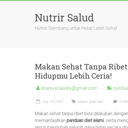
Skip
to
Nutrir Salud
content
Nutrisi Seimbang untuk Hidup Lebih Sehat
Makan Sehat Tanpa Ribet:
Hidupmu Lebih Ceria!
xbaravecaasky@gmail.com
pandua
July 13, 2025
makan
,
pola
,
tips
0 Co
Makan sehat tanpa ribet bisa dilakukan denga
memanfaatkan
panduan diet alami
, serta meng
repot mengubah seluruh gaya hidup secara dra