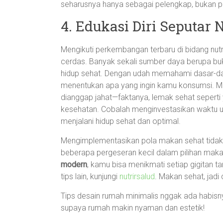
seharusnya hanya sebagai pelengkap, bukan 
4. Edukasi Diri Seputar 
Mengikuti perkembangan terbaru di bidang nut
cerdas. Banyak sekali sumber daya berupa buk
hidup sehat. Dengan udah memahami dasar-dasa
menentukan apa yang ingin kamu konsumsi. Mis
dianggap jahat—faktanya, lemak sehat seperti 
kesehatan. Cobalah menginvestasikan waktu un
menjalani hidup sehat dan optimal.
Mengimplementasikan pola makan sehat tidak
beberapa pergeseran kecil dalam pilihan ma
modern
, kamu bisa menikmati setiap gigitan ta
tips lain, kunjungi
nutrirsalud
. Makan sehat, jadi 
Tips desain rumah minimalis nggak ada habisnya
supaya rumah makin nyaman dan estetik!