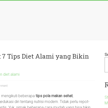
 7 Tips Diet Alami yang Bikin
S
n diet alami
mment
n mengikuti beberapa
tips pola makan sehat
,
S
edukasi diri tentang nutrisi modern. Tidak perlu repot-
M
stis. Yuk, simak beberapa cara mudah yang bisa bikin