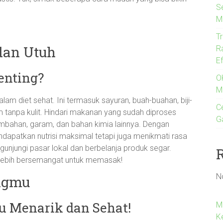
S
M
T
dan Utuh
R
E
enting?
O
M
am diet sehat. Ini termasuk sayuran, buah-buahan, biji-
Ce
yam tanpa kulit. Hindari makanan yang sudah diproses
G
ahan, garam, dan bahan kimia lainnya. Dengan
apatkan nutrisi maksimal tetapi juga menikmati rasa
gunjungi pasar lokal dan berbelanja produk segar.
lebih bersemangat untuk memasak!
N
ingmu
 Menarik dan Sehat!
M
K