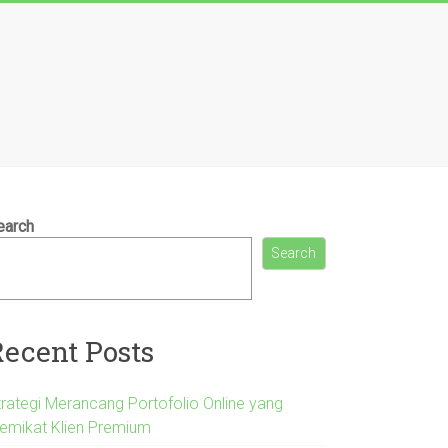
earch
Search
Recent Posts
trategi Merancang Portofolio Online yang
emikat Klien Premium