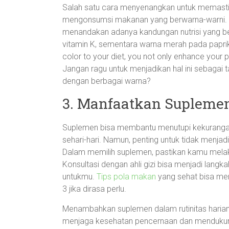
Salah satu cara menyenangkan untuk memasti
mengonsumsi makanan yang berwarna-warni. 
menandakan adanya kandungan nutrisi yang ber
vitamin K, sementara warna merah pada papri
color to your diet, you not only enhance your 
Jangan ragu untuk menjadikan hal ini sebagai
dengan berbagai warna?
3. Manfaatkan Suplemen
Suplemen bisa membantu menutupi kekurangan n
sehari-hari. Namun, penting untuk tidak menj
Dalam memilih suplemen, pastikan kamu melak
Konsultasi dengan ahli gizi bisa menjadi langk
untukmu.
Tips pola makan
yang sehat bisa me
3 jika dirasa perlu.
Menambahkan suplemen dalam rutinitas harian,
menjaga kesehatan pencernaan dan mendukun