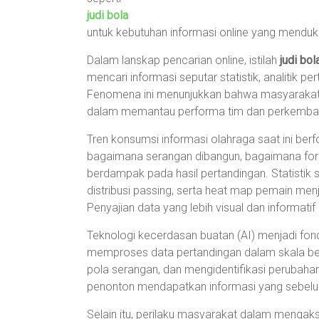
judi bola
untuk kebutuhan informasi online yang menduk
Dalam lanskap pencarian online, istilah
judi bol
mencari informasi seputar statistik, analitik pe
Fenomena ini menunjukkan bahwa masyarakat
dalam memantau performa tim dan perkemban
Tren konsumsi informasi olahraga saat ini ber
bagaimana serangan dibangun, bagaimana for
berdampak pada hasil pertandingan. Statistik 
distribusi passing, serta heat map pemain men
Penyajian data yang lebih visual dan informat
Teknologi kecerdasan buatan (AI) menjadi fon
memproses data pertandingan dalam skala b
pola serangan, dan mengidentifikasi perubaha
penonton mendapatkan informasi yang sebelumn
Selain itu, perilaku masyarakat dalam mengak