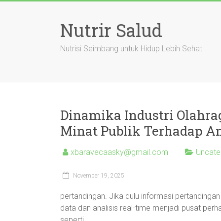
Skip
to
Nutrir Salud
content
Nutrisi Seimbang untuk Hidup Lebih Sehat
Dinamika Industri Olahra
Minat Publik Terhadap An
xbaravecaasky@gmail.com
Uncate
November 19, 2025
pertandingan. Jika dulu informasi pertandingan h
data dan analisis real-time menjadi pusat per
seperti