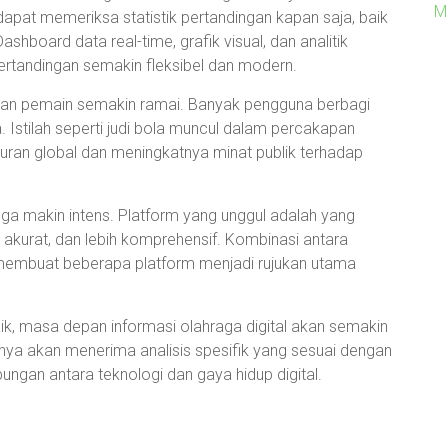
M
apat memeriksa statistik pertandingan kapan saja, baik
ashboard data real-time, grafik visual, dan analitik
rtandingan semakin fleksibel dan modern.
m dan pemain semakin ramai. Banyak pengguna berbagi
a. Istilah seperti judi bola muncul dalam percakapan
iburan global dan meningkatnya minat publik terhadap
uga makin intens. Platform yang unggul adalah yang
 akurat, dan lebih komprehensif. Kombinasi antara
I membuat beberapa platform menjadi rujukan utama
ik, masa depan informasi olahraga digital akan semakin
inya akan menerima analisis spesifik yang sesuai dengan
gan antara teknologi dan gaya hidup digital.