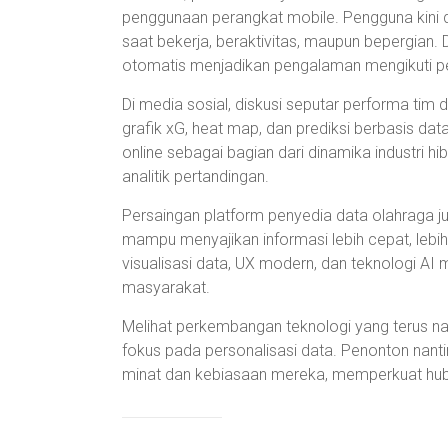
penggunaan perangkat mobile. Pengguna kini d
saat bekerja, beraktivitas, maupun bepergian. D
otomatis menjadikan pengalaman mengikuti pe
Di media sosial, diskusi seputar performa ti
grafik xG, heat map, dan prediksi berbasis dat
online sebagai bagian dari dinamika industri h
analitik pertandingan.
Persaingan platform penyedia data olahraga j
mampu menyajikan informasi lebih cepat, lebih
visualisasi data, UX modern, dan teknologi A
masyarakat.
Melihat perkembangan teknologi yang terus na
fokus pada personalisasi data. Penonton nant
minat dan kebiasaan mereka, memperkuat hubun