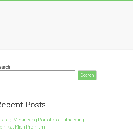
earch
Search
Recent Posts
trategi Merancang Portofolio Online yang
emikat Klien Premium