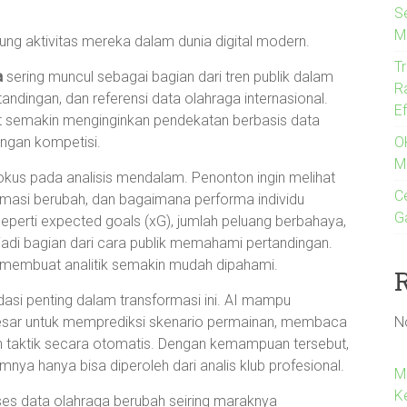
S
M
ung aktivitas mereka dalam dunia digital modern.
T
a
sering muncul sebagai bagian dari tren publik dalam
R
rtandingan, dan referensi data olahraga internasional.
E
 semakin menginginkan pendekatan berbasis data
O
gan kompetisi.
M
fokus pada analisis mendalam. Penonton ingin melihat
Ce
masi berubah, dan bagaimana performa individu
G
seperti expected goals (xG), jumlah peluang berbahaya,
jadi bagian dari cara publik memahami pertandingan.
if membuat analitik semakin mudah dipahami.
dasi penting dalam transformasi ini. AI mampu
N
esar untuk memprediksi skenario permainan, membaca
n taktik secara otomatis. Dengan kemampuan tersebut,
ya hanya bisa diperoleh dari analis klub profesional.
M
K
ses data olahraga berubah seiring maraknya