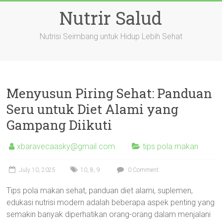
Skip
Nutrir Salud
to
content
Nutrisi Seimbang untuk Hidup Lebih Sehat
Menyusun Piring Sehat: Panduan
Seru untuk Diet Alami yang
Gampang Diikuti
xbaravecaasky@gmail.com
tips pola makan
July 10, 2025
10
,
8
,
9
0 Comment
Tips pola makan sehat, panduan diet alami, suplemen,
edukasi nutrisi modern adalah beberapa aspek penting yang
semakin banyak diperhatikan orang-orang dalam menjalani