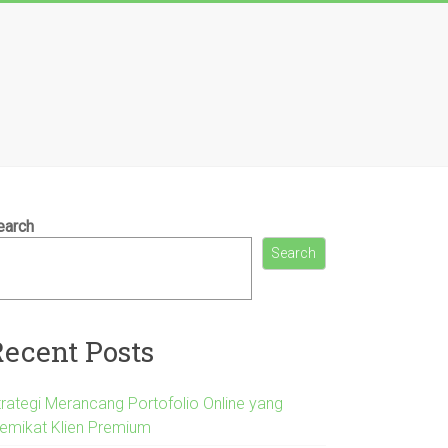
earch
Search
Recent Posts
trategi Merancang Portofolio Online yang
emikat Klien Premium