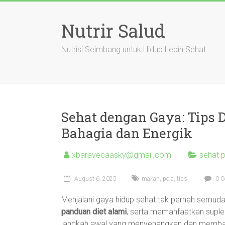
Skip
to
Nutrir Salud
content
Nutrisi Seimbang untuk Hidup Lebih Sehat
Sehat dengan Gaya: Tips 
Bahagia dan Energik
xbaravecaasky@gmail.com
sehat 
August 6, 2025
makan
,
pola
,
tips
0 C
Menjalani gaya hidup sehat tak pernah semud
panduan diet alami
, serta memanfaatkan supl
langkah awal yang menyenangkan dan membawa m