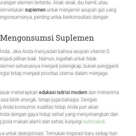
rangan elemen tertentu. Anak-anak, ibu hamil, atau
 memerlukan
suplemen
untuk menjamin asupan gizi yang
gonsumsinya, penting untuk berkonsultasi dengan
 Mengonsumsi Suplemen
 Anda. Jika Anda menyadari bahwa asupan vitamin D
adi pilihan baik. Namun, ingatlah untuk tidak
emen seharusnya menjadi pelengkap, bukan pengganti.
gizi tetap menjadi prioritas utama dalam menjaga
rmasuk menerapkan
edukasi nutrisi modern
dan menerima
rasa lebih energik, tetapi juga bahagia. Dengan
 Anda konsumsi, kualitas hidup Anda pun akan
ri Anda dengan gaya hidup sehat yang menyenangkan dan
ng pola makan alami dan sehat, kunjungi
nutrirsalud
.
 untuk dieksplorasi. Temukan inspirasi baru setiap hari