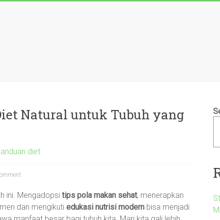
Diet Natural untuk Tubuh yang
S
panduan diet
omment
ah ini. Mengadopsi
tips pola makan sehat
, menerapkan
S
emen dan mengikuti
edukasi nutrisi modern
bisa menjadi
M
anfaat besar bagi tubuh kita. Mari kita gali lebih