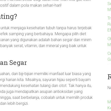
S
tif dalam pola makan sehari-hari!
M
ting?
T
R
a untuk menjaga kesehatan tubuh tanpa harus terjebak
E
fek samping yang berbahaya. Mengapa pilih diet
O
kanan yang digunakan adalah bahan segar dan minim
M
 banyak serat, vitamin, dan mineral yang baik untuk
Ce
G
an Segar
an, dan biji-bijian memiliki manfaat luar biasa yang
i harian kita. Misalnya, sayuran hijau seperti bayam
 mendukung kesehatan tulang dan otot. Tak hanya itu,
N
nda juga mendapatkan asupan antioksidan yang
ngga, saat berbelanja, cobalah untuk memilih produk
M
dan lebih bergizi.
K