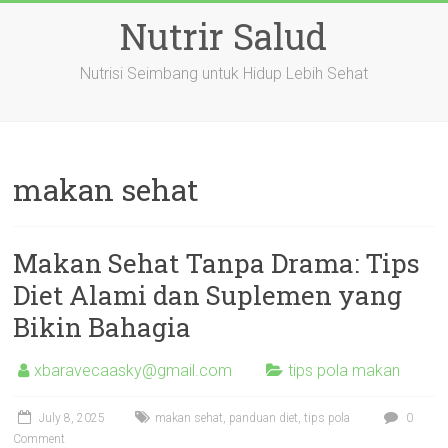
Skip
Nutrir Salud
to
content
Nutrisi Seimbang untuk Hidup Lebih Sehat
makan sehat
Makan Sehat Tanpa Drama: Tips
Diet Alami dan Suplemen yang
Bikin Bahagia
xbaravecaasky@gmail.com
tips pola makan
July 8, 2025
makan sehat
,
panduan diet
,
tips pola
0
Comment