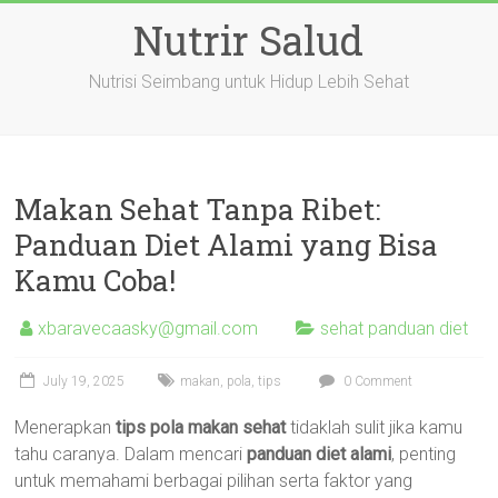
Skip
Nutrir Salud
to
content
Nutrisi Seimbang untuk Hidup Lebih Sehat
Makan Sehat Tanpa Ribet:
Panduan Diet Alami yang Bisa
Kamu Coba!
xbaravecaasky@gmail.com
sehat panduan diet
July 19, 2025
makan
,
pola
,
tips
0 Comment
Menerapkan
tips pola makan sehat
tidaklah sulit jika kamu
tahu caranya. Dalam mencari
panduan diet alami
, penting
untuk memahami berbagai pilihan serta faktor yang