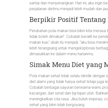
santai dan menyenangkan. Hari ini, aku ingin
perjalanan dietmu menjadi lebih mudah dan jauh
Berpikir Positif Tentang
Perubahan pola makan bisa bikin kita merasa te
tidak boleh dimakan”. Cobalah beralih ke pendeka
makan kue,” ubah itu menjadi, “aku bisa menik
lebih terangsang untuk mengeksplorasi berb
dimasukkan ke dalam menu harianmu.
Simak Menu Diet yang
Pola makan sehat tidak selalu identik denga
diet alami yang tidak hanya sehat tetapi juga 
Cobalah berbagai sayuran berwarna-warni, prot
kacangan, dan serat dari biji-bijian utuh. Bah
meningkatkan cita rasa. Jika butuh inspirasi, c
sehat yang bikin lidah bergoyang.