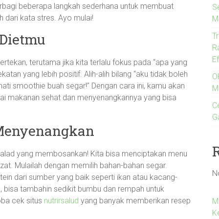
 berbagi beberapa langkah sederhana untuk membuat
S
 dari kata stres. Ayo mulai!
M
 Dietmu
T
R
E
rtekan, terutama jika kita terlalu fokus pada “apa yang
tan yang lebih positif. Alih-alih bilang “aku tidak boleh
O
mati smoothie buah segar!” Dengan cara ini, kamu akan
M
agai makanan sehat dan menyenangkannya yang bisa
Ce
G
 Menyenangkan
n salad yang membosankan! Kita bisa menciptakan menu
lezat. Mulailah dengan memilih bahan-bahan segar.
N
ein dari sumber yang baik seperti ikan atau kacang-
kan, bisa tambahin sedikit bumbu dan rempah untuk
oba cek situs
nutrirsalud
yang banyak memberikan resep
M
K