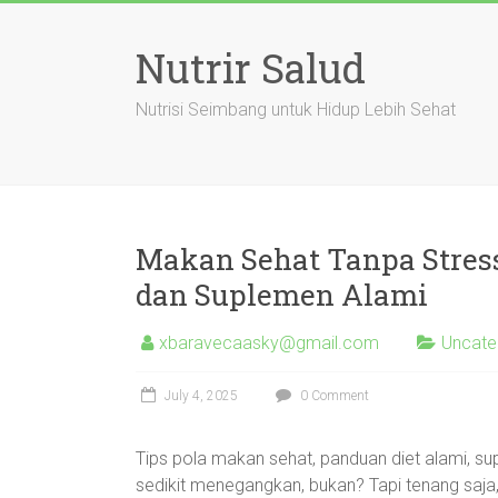
Skip
to
Nutrir Salud
content
Nutrisi Seimbang untuk Hidup Lebih Sehat
Makan Sehat Tanpa Stress
dan Suplemen Alami
xbaravecaasky@gmail.com
Uncate
July 4, 2025
0 Comment
Tips pola makan sehat, panduan diet alami, su
sedikit menegangkan, bukan? Tapi tenang saja,