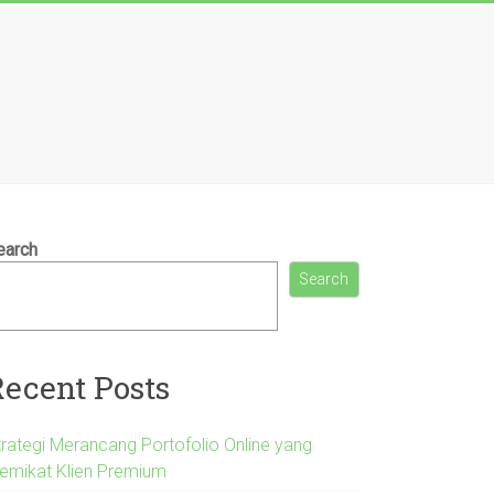
earch
Search
Recent Posts
trategi Merancang Portofolio Online yang
emikat Klien Premium