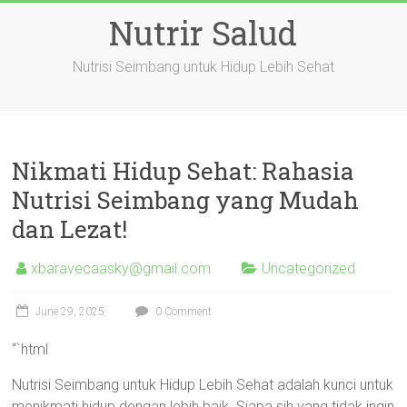
Skip
Nutrir Salud
to
content
Nutrisi Seimbang untuk Hidup Lebih Sehat
Nikmati Hidup Sehat: Rahasia
Nutrisi Seimbang yang Mudah
dan Lezat!
xbaravecaasky@gmail.com
Uncategorized
June 29, 2025
0 Comment
“`html
Nutrisi Seimbang untuk Hidup Lebih Sehat adalah kunci untuk
menikmati hidup dengan lebih baik. Siapa sih yang tidak ingin