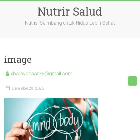
Skip
Nutrir Salud
to
content
Nutrisi Seimbang untuk Hidup Lebih Sehat
image
xbaravecaasky@gmail.com
December 28, 2025